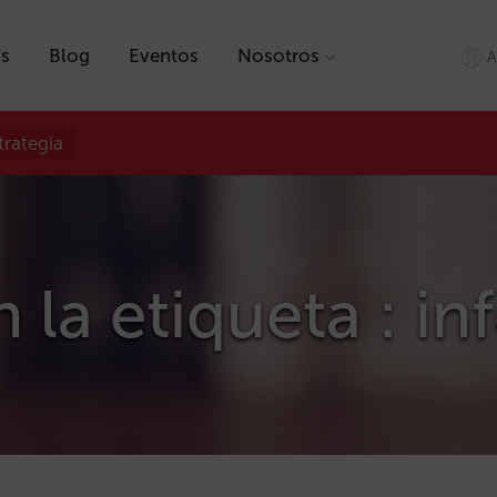
as
Blog
Eventos
Nosotros
A
trategia
n la etiqueta : i