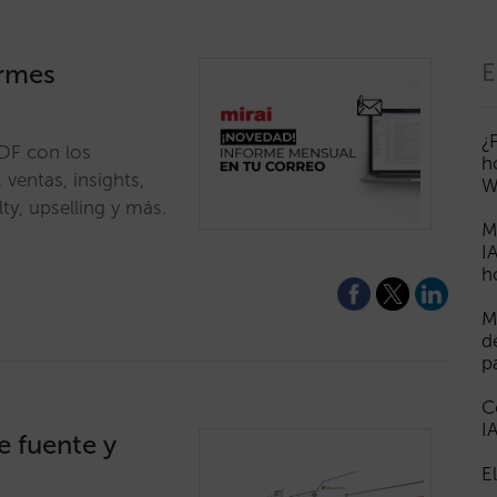
ormes
E
¿
DF con los
h
 ventas, insights,
W
ty, upselling y más.
M
I
h
M
d
p
C
I
e fuente y
E