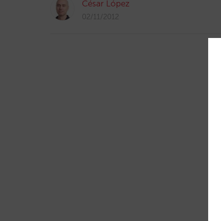
César López
02/11/2012