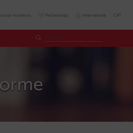
cceso hoteleros
Partnerships
International
CAT
nforme