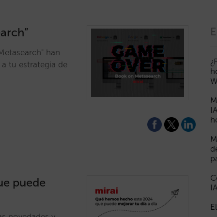
earch”
E
Metasearch" han
¿
a tu estrategia de
h
W
M
I
h
M
d
p
C
ue puede
I
E
as novedades y