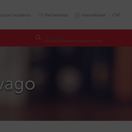
cceso hoteleros
Partnerships
International
CAT
ivago