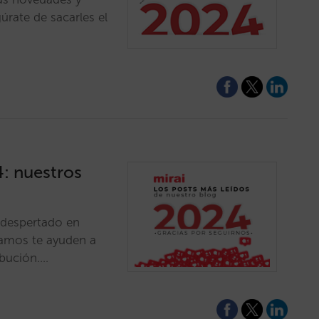
rate de sacarles el
4: nuestros
 despertado en
ramos te ayuden a
ibución.…