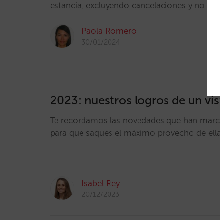
estancia, excluyendo cancelaciones y no sh
Paola Romero
30/01/2024
2023: nuestros logros de un vi
Te recordamos las novedades que han mar
para que saques el máximo provecho de ell
Isabel Rey
20/12/2023