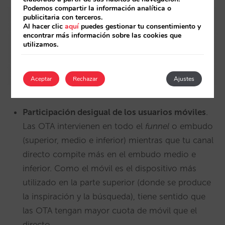
Podemos compartir la información analítica o
publicitaria con terceros.
Al hacer clic
aquí
puedes gestionar tu consentimiento y
encontrar más información sobre las cookies que
utilizamos.
Aceptar
Rechazar
Ajustes
Participación desigual de los usuarios móviles
.
Las OTA intervienen en todo el
funnel
o embudo
(superior, medio e inferior) mientras que tu canal
directo compite más en el embudo medio e
inferior. Como el móvil es el dispositivo más
utilizado en la parte superior (donde se produce
la inspiración y la búsqueda), tiene sentido que
las OTA tengan mayor cuota de móvil que el
directo.