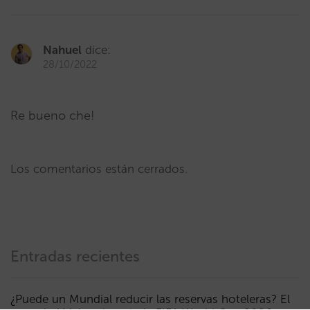
Nahuel
dice:
28/10/2022
Re bueno che!
Los comentarios están cerrados.
Entradas recientes
¿Puede un Mundial reducir las reservas hoteleras? El