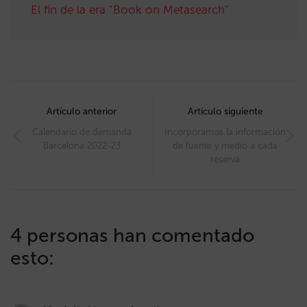
El fin de la era “Book on Metasearch”
Post
navigation
Artículo anterior
Artículo siguiente
Calendario de demanda
Incorporamos la información
Barcelona 2022-23
de fuente y medio a cada
reserva
4 personas han comentado
esto: