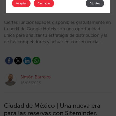
Aceptar
Rechazar
Ajustes
Ciertas funcionalidades disponibles gratuitamente en
tu perfil de Google Hotels son una oportunidad
única para analizar tu estrategia de distribución y la
de tus competidores y actuar en consecuencia.…
Simón Barreiro
16/05/2023
Ciudad de México | Una nueva era
para las reservas con Siteminder,