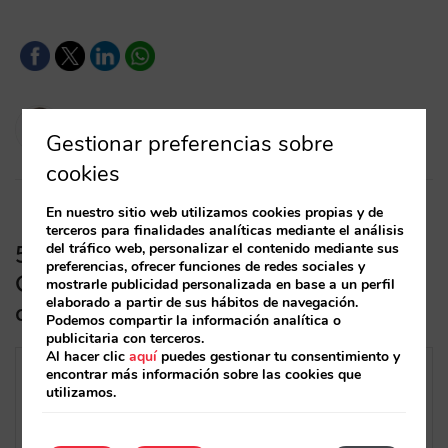
Diego Varela
Gestionar preferencias sobre
23/04/2024
cookies
En nuestro sitio web utilizamos cookies propias y de
terceros para finalidades analíticas mediante el análisis
del tráfico web, personalizar el contenido mediante sus
5 funcionalidades de tu perfil de
preferencias, ofrecer funciones de redes sociales y
Google para mejorar tu venta directa
mostrarle publicidad personalizada en base a un perfil
elaborado a partir de sus hábitos de navegación.
que no conocías
Podemos compartir la información analítica o
publicitaria con terceros.
Al hacer clic
aquí
puedes gestionar tu consentimiento y
encontrar más información sobre las cookies que
utilizamos.