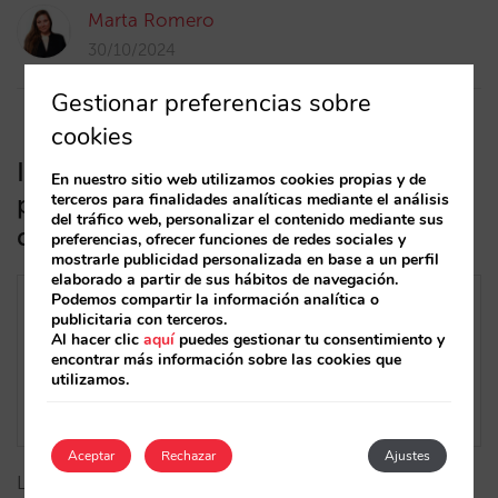
Marta Romero
30/10/2024
Gestionar preferencias sobre
cookies
Impacto de la DMA en los hoteles:
En nuestro sitio web utilizamos cookies propias y de
pérdida del 0,8% de las reservas
terceros para finalidades analíticas mediante el análisis
del tráfico web, personalizar el contenido mediante sus
directas
preferencias, ofrecer funciones de redes sociales y
mostrarle publicidad personalizada en base a un perfil
elaborado a partir de sus hábitos de navegación.
Podemos compartir la información analítica o
publicitaria con terceros.
Al hacer clic
aquí
puedes gestionar tu consentimiento y
encontrar más información sobre las cookies que
utilizamos.
Aceptar
Rechazar
Ajustes
La DMA reduce un 0,8% las reservas directas de los