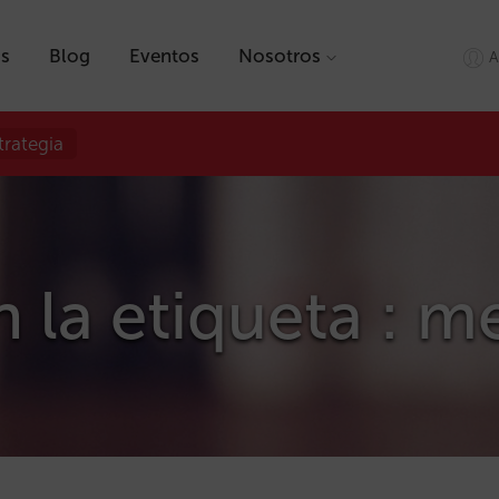
as
Blog
Eventos
Nosotros
A
trategia
n la etiqueta : 