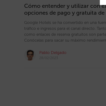
Cómo entender y utilizar con éx
opciones de pago y gratuita de
Google Hotels se ha convertido en una fue
tráfico e ingresos para el canal directo. T
como enlaces de reserva gratuitos son part
Conócelas para sacar su máximo rendimien
Pablo Delgado
28/02/2023