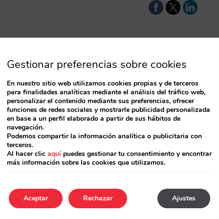
Gestionar preferencias sobre cookies
los nuevos
En nuestro sitio web utilizamos cookies propias y de terceros
para finalidades analíticas mediante el análisis del tráfico web,
que no tienen
personalizar el contenido mediante sus preferencias, ofrecer
funciones de redes sociales y mostrarle publicidad personalizada
ibilidad de
en base a un perfil elaborado a partir de sus hábitos de
 con estos anuncios
navegación.
Podemos compartir la información analítica o publicitaria con
terceros.
Al hacer clic
aquí
puedes gestionar tu consentimiento y encontrar
más información sobre las cookies que utilizamos.
Aceptar
Rechazar
Ajustes