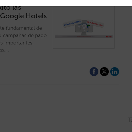
ito las
 Google Hotels
nte fundamental de
anto campañas de pago
es importantes.
to.…
T