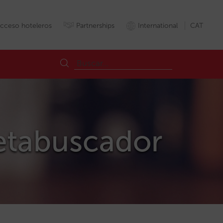
cceso hoteleros
Partnerships
International
CAT
metabuscador