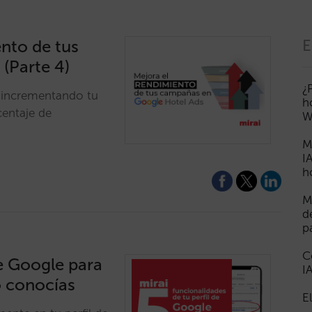
ento de tus
E
(Parte 4)
¿
 incrementando tu
h
centaje de
W
M
I
h
M
d
p
C
de Google para
I
o conocías
E