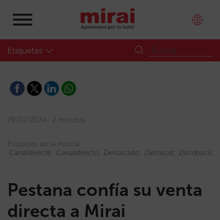
Etiquetas
29/02/2024
2 minutos
Etiquetas de la noticia:
Canaldirecte
Canaldirecto
Destacado
Destacat
Distribució
Pestana confía su venta
directa a Mirai