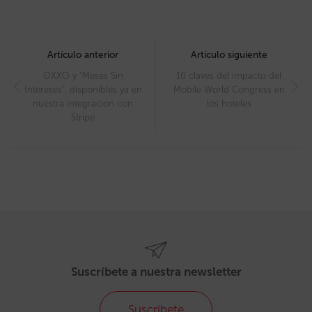
Post
navigation
Artículo anterior
Artículo siguiente
OXXO y “Meses Sin
10 claves del impacto del
Intereses”, disponibles ya en
Mobile World Congress en
nuestra integración con
los hoteles
Stripe
Suscríbete a nuestra newsletter
Suscríbete