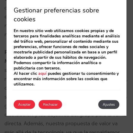
demostrado ser una plataforma muy estable, que
Gestionar preferencias sobre
evoluciona en línea con las mejores prácticas del
cookies
mercado y, al mismo tiempo, se adapta a nuestras
En nuestro sitio web utilizamos cookies propias y de
necesidades específicas”.
terceros para finalidades analíticas mediante el análisis
del tráfico web, personalizar el contenido mediante sus
preferencias, ofrecer funciones de redes sociales y
Rui Maria
,
Country Manager para Portugal
de
mostrarle publicidad personalizada en base a un perfil
elaborado a partir de sus hábitos de navegación.
Mirai
, añade que “Es un orgullo para Mirai haber
Podemos compartir la información analítica o
publicitaria con terceros.
sido seleccionado entre todas las opciones de
Al hacer clic
aquí
puedes gestionar tu consentimiento y
motor de reservas evaluadas por el Grupo Pestana,
encontrar más información sobre las cookies que
utilizamos.
concluyendo que nuestro motor es el que mejor
se adapta a sus necesidades y asegura las mayores
Aceptar
Rechazar
Ajustes
garantías para alinearse con sus retos de
distribución y los objetivos del grupo para la venta
directa. Además, nuestra propuesta de valor va
más allá de la tecnología, ya que la respaldamos