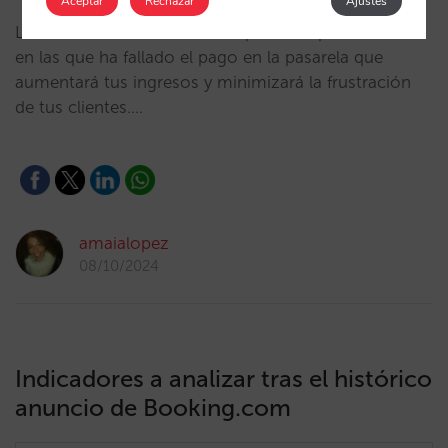
Aceptar
Rechazar
Ajustes
Lanzamos una funcionalidad para recuperar reservas
en las que ha fallado el pago en la pasarela que
aumentará tus ingresos y minimizará la frustración
de tus clientes.…
amaialopez
08/10/2024
Indicadores a analizar tras el histórico
anuncio de Booking.com