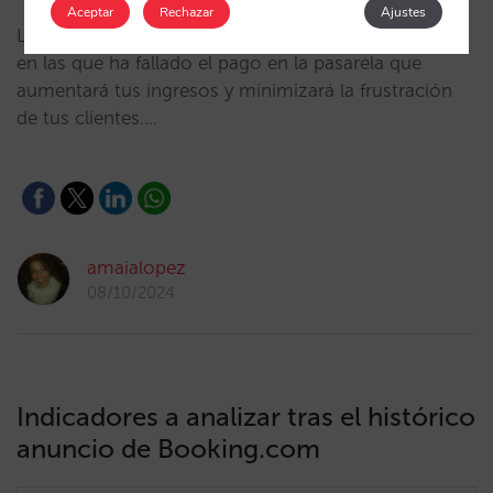
Aceptar
Rechazar
Ajustes
Lanzamos una funcionalidad para recuperar reservas
en las que ha fallado el pago en la pasarela que
aumentará tus ingresos y minimizará la frustración
de tus clientes.…
amaialopez
08/10/2024
Indicadores a analizar tras el histórico
anuncio de Booking.com