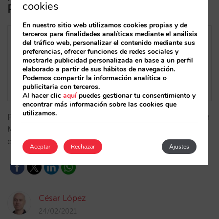
cookies
Paynopain
En nuestro sitio web utilizamos cookies propias y de
terceros para finalidades analíticas mediante el análisis
del tráfico web, personalizar el contenido mediante sus
preferencias, ofrecer funciones de redes sociales y
mostrarle publicidad personalizada en base a un perfil
elaborado a partir de sus hábitos de navegación.
Podemos compartir la información analítica o
publicitaria con terceros.
Al hacer clic
aquí
puedes gestionar tu consentimiento y
encontrar más información sobre las cookies que
utilizamos.
Paynopain describe lo que supone la integración con
Mirai y cómo los hoteles pueden beneficiarse de
ella…
Aceptar
Rechazar
Ajustes
César López
24/02/2021