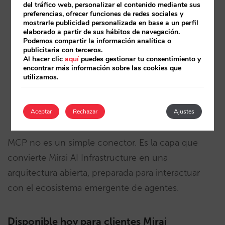
del tráfico web, personalizar el contenido mediante sus
preferencias, ofrecer funciones de redes sociales y
Entender el contexto.
mostrarle publicidad personalizada en base a un perfil
elaborado a partir de sus hábitos de navegación.
Podemos compartir la información analítica o
Ejecutar acciones reales sobre tu hotel, más allá
publicitaria con terceros.
de simples consultas.
Al hacer clic
aquí
puedes gestionar tu consentimiento y
encontrar más información sobre las cookies que
Respetar reglas comerciales fijadas por ti.
utilizamos.
Mantener trazabilidad en todo momento gracias
Aceptar
Rechazar
Ajustes
a Lobby.
MCP no es un simple conector. Es la capa que
convierte Mirai AI Infrastructure en una
arquitectura abierta, preparada para interactuar
con el ecosistema emergente de agentes.
Disponible hoy para clientes Mirai