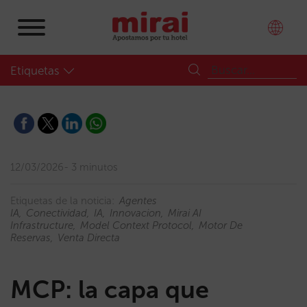
Etiquetas
12/03/2026
3 minutos
Etiquetas de la noticia:
Agentes
IA
Conectividad
IA
Innovacion
Mirai AI
Infrastructure
Model Context Protocol
Motor De
Reservas
Venta Directa
MCP: la capa que