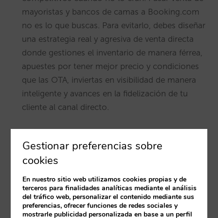
mayoristas y bancos de camas a Booking.com
no es lo que buscas. Para evitarlo, debes diseñar
una estrategia real y agresiva de venta directa
donde gestiones el inventario de manera férrea,
apuestes por tener mejor precio y condiciones
que las OTA, inviertas en visibilidad de manera
inteligente y avances en la fidelización de tu
cliente al canal directo.
Gestionar preferencias sobre
cookies
En nuestro sitio web utilizamos cookies propias y de
terceros para finalidades analíticas mediante el análisis
del tráfico web, personalizar el contenido mediante sus
preferencias, ofrecer funciones de redes sociales y
mostrarle publicidad personalizada en base a un perfil