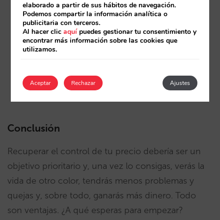
elaborado a partir de sus hábitos de navegación.
Podemos compartir la información analítica o
publicitaria con terceros.
Al hacer clic
aquí
puedes gestionar tu consentimiento y
encontrar más información sobre las cookies que
utilizamos.
Aceptar
Rechazar
Ajustes
Conclusión
Recuperar el control de tu precio debería ser un
objetivo prioritario y, una vez lo consigas, verás la
vida de otro color, tendrás menos problemas y
quejas y, sobre todo, ganarás más dinero. Todo
son ventajas. ¿A qué esperas para empezar?