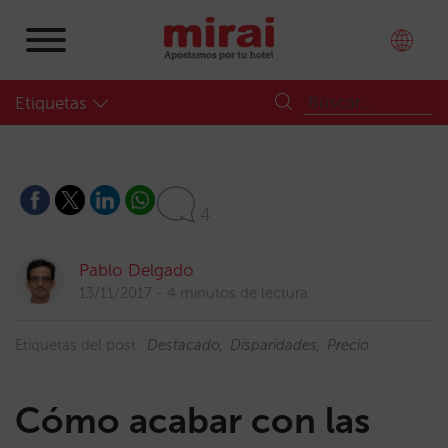
Etiquetas
4
Pablo Delgado
13/11/2017
4 minutos de lectura
Etiquetas del post:
Destacado
Disparidades
Precio
Cómo acabar con las