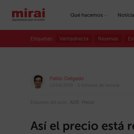
Qué hacemos
Notici
Etiquetas:
Ventadirecta
Reservas
Es
Pablo Delgado
12/04/2018
5 minutos de lectura
Etiquetas del post:
ADR
Precio
Así el precio está 