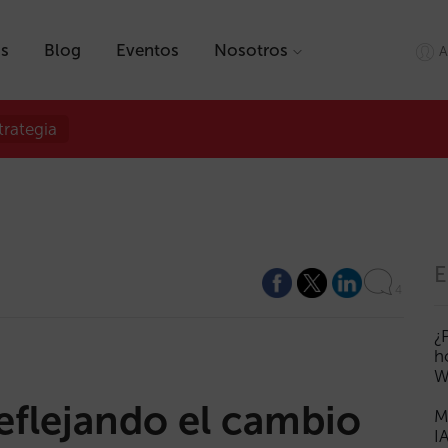
as
Blog
Eventos
Nosotros
A
trategia
E
4
¿
h
W
reflejando el cambio
M
I