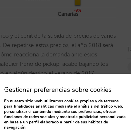
co y el cenit de la subida de precios de varios
. De repetirse estos precios, el año 2018 será
T
r cómo reacciona la demanda ante estos
cualquier freno de pickup, acabe bajando los
ió en algún destino el verano de 2017.
Gestionar preferencias sobre cookies
s a mes
En nuestro sitio web utilizamos cookies propias y de terceros
para finalidades analíticas mediante el análisis del tráfico web,
y mostrar la evolución interanual del precio
personalizar el contenido mediante sus preferencias, ofrecer
 confirmados hasta marzo, y proyectados (a
funciones de redes sociales y mostrarle publicidad personalizada
en base a un perfil elaborado a partir de sus hábitos de
navegación.