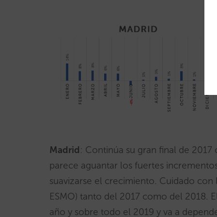
Madrid
: Continúa su gran final de 2017
parece aguantar los fuertes incremento
suavizarse el crecimiento. Cuidado con 
ESMO) tanto del 2017 como del 2018. El 
año y sobre todo el 2019 y va a depen