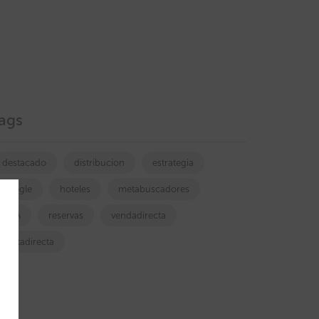
ags
destacado
distribucion
estrategia
google
hoteles
metabuscadores
OTA
reservas
vendadirecta
ventadirecta