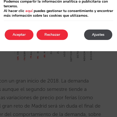
Podemos compartir la información analítica o publicitaria con
terceros.
Al hacer clic
aquí
puedes gestionar tu consentimiento y encontrar
más información sobre las cookies que utilizamos.
Aceptar
Rechazar
Ajustes
 con un gran inicio de 2018. La demanda
s aunque el segundo semestre tiende a
las variaciones de precio por ferias (como
gran reto de Madrid será sin duda el final de
der del comportamiento de la demanda, sobre