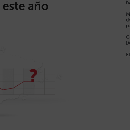
 este año
h
M
d
p
C
I
E