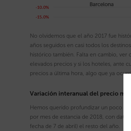
No olvidemos que el año 2017 fue históri
años seguidos en casi todos los destinos
histórico también. Falta en cambio, ve
elevados precios y si los hoteles, ante 
precios a última hora, algo que ya ocurr
Variación interanual del precio me
Hemos querido profundizar un poco más 
por mes de estancia de 2018, con datos
fecha de 7 de abril) el resto del año.