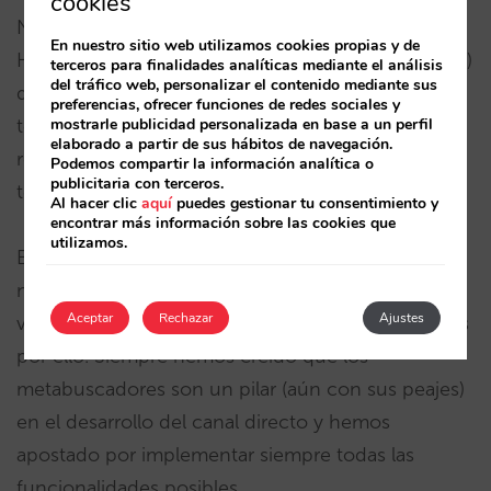
cookies
Necesitas un “integration partner” (IP) de Google
En nuestro sitio web utilizamos cookies propias y de
Hotel Ads (Google publica
aquí
todos sus partners)
terceros para finalidades analíticas mediante el análisis
del tráfico web, personalizar el contenido mediante sus
que tenga la funcionalidad de enviar a Google
preferencias, ofrecer funciones de redes sociales y
mostrarle publicidad personalizada en base a un perfil
todas las ocupaciones, políticas de cancelación y
elaborado a partir de sus hábitos de navegación.
regímenes. Esta información no está publicada y
Podemos compartir la información analítica o
publicitaria con terceros.
tendrás que preguntar a cada uno de ellos.
Al hacer clic
aquí
puedes gestionar tu consentimiento y
encontrar más información sobre las cookies que
utilizamos.
En
Mirai lo hacemos
(somos uno de los pocos) y
nuestros clientes disfrutan ya de todas estas
Aceptar
Rechazar
Ajustes
ventajas sin necesidad de hacer nada ni pagar más
por ello. Siempre hemos creído que los
metabuscadores son un pilar (aún con sus peajes)
en el desarrollo del canal directo y hemos
apostado por implementar siempre todas las
funcionalidades posibles.