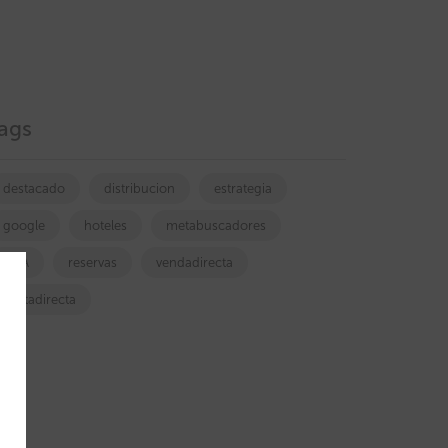
ags
destacado
distribucion
estrategia
google
hoteles
metabuscadores
OTA
reservas
vendadirecta
ventadirecta