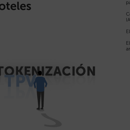
oteles
p
C
I
E
E
a