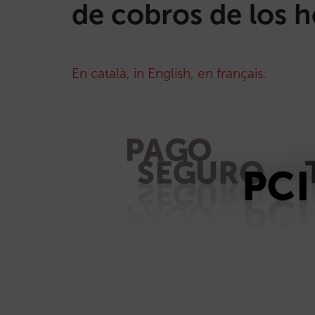
de cobros de los h
En català
,
in English
,
en français
.