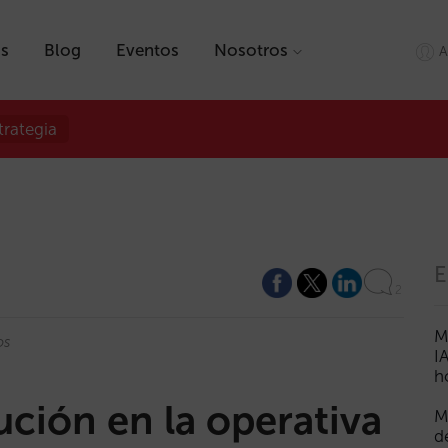
as
Blog
Eventos
Nosotros
A
trategia
E
2
M
os
I
h
ución en la operativa
M
d