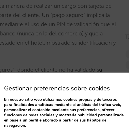
ca manera de realizar un cargo con tarjeta de
parte del cliente. Un “pago seguro” implica la
 mediante el uso de un PIN de validación que el
 banco (nunca en la del comercio) y que a
T
estado en el hotel, mostrado su identificación y
uros”, donde el cliente no ha validado s
u
didos sin demasiado esfuerzo, por ejemplo, una
Gestionar preferencias sobre cookies
 un plazo de tiempo (suelen ser 120 días, pero
e no vence, no puedes estar tranquilo de que
En nuestro sitio web utilizamos cookies propias y de terceros
para finalidades analíticas mediante el análisis del tráfico web,
personalizar el contenido mediante sus preferencias, ofrecer
funciones de redes sociales y mostrarle publicidad personalizada
en base a un perfil elaborado a partir de sus hábitos de
 tarjetas de crédito son aptas para el “pago
navegación.