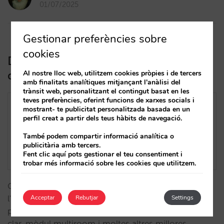
01/07/2025
Gestionar preferències sobre
cookies
Descobreix el nou motor de reserves
de Mirai
Al nostre lloc web, utilitzem cookies pròpies i de tercers
amb finalitats analítiques mitjançant l'anàlisi del
trànsit web, personalitzant el contingut basat en les
teves preferències, oferint funcions de xarxes socials i
mostrant- te publicitat personalitzada basada en un
perfil creat a partir dels teus hàbits de navegació.
També podem compartir informació analítica o
publicitària amb tercers.
Fent clic aquí pots gestionar el teu consentiment i
trobar més informació sobre les cookies que utilitzem.
Orientat a la conversió i a facilitar la decisió de
Acceptar
Rebutjar
Settings
l'usuari, ofereix un rendiment optimitzat,
personalització flexible, filtres intel·ligents, preu final
clar, mòdul multiroom i moltes altres millores.…