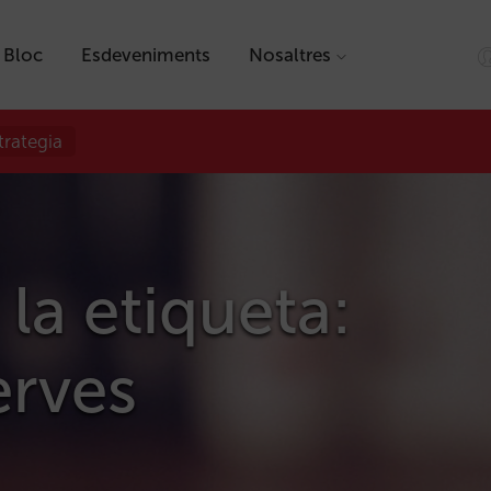
Bloc
Esdeveniments
Nosaltres
trategia
 la etiqueta:
rves