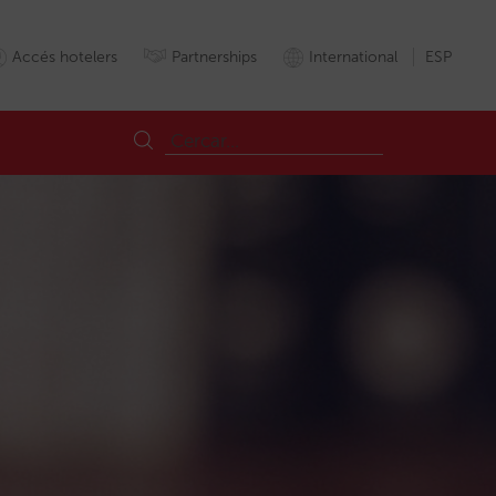
Accés hotelers
Partnerships
International
ESP