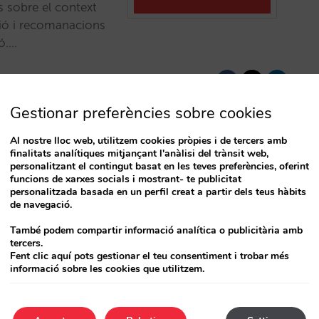
s sobre el context
isió i recomanacions
ió.…
Gestionar preferències sobre cookies
Al nostre lloc web, utilitzem cookies pròpies i de tercers amb
finalitats analítiques mitjançant l'anàlisi del trànsit web,
personalitzant el contingut basat en les teves preferències, oferint
t i mitjà a
funcions de xarxes socials i mostrant- te publicitat
personalitzada basada en un perfil creat a partir dels teus hàbits
de navegació.
extranet, i ben aviat,
També podem compartir informació analítica o publicitària amb
tercers.
formació de la font i
Fent clic aquí pots gestionar el teu consentiment i trobar més
fiable.…
informació sobre les cookies que utilitzem.