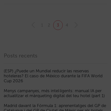
1
2
3
4
Posts recents
(ESP) ¿Puede un Mundial reducir las reservas
hoteleras? El caso de México durante la FIFA World
Cup 2026
Menys campanyes, més intel·ligents: manual IA per
actualitzar el màrqueting digital del teu hotel (part 1)
Madrid davant la Fórmula 1: aprenentatges del GP de
Catalunya i del GP de Ciutat de Mèxic per als hotels