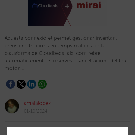
Aquesta connexió et permet gestionar inventari,
preus i restriccions en temps real des de la
plataforma de Cloudbeds, així com rebre
automàticament les reserves i cancel·lacions del teu
motor.…
amaialopez
01/10/2024