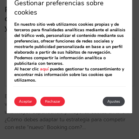
Gestionar preferencias sobre
Por qué es tan importante el cambio
cookies
de Booking.com al modelo merchant
En nuestro sitio web utilizamos cookies propias y de
y cómo competir con él
terceros para finalidades analíticas mediante el análisis
del tráfico web, personalizar el contenido mediante sus
preferencias, ofrecer funciones de redes sociales y
mostrarle publicidad personalizada en base a un perfil
elaborado a partir de sus hábitos de navegación.
Podemos compartir la información analítica o
publicitaria con terceros.
Al hacer clic
aquí
puedes gestionar tu consentimiento y
encontrar más información sobre las cookies que
utilizamos.
Booking.com lo ha vuelto a hacer: conseguir que
Aceptar
Rechazar
Ajustes
veas como una oportunidad algo que te generará
una mayor dependencia y mayores costes en la OTA.
¿Cómo debes adaptar tu estrategia para competir
con este “nuevo" Booking.com?…