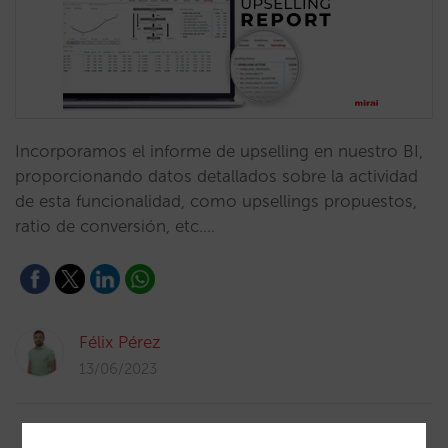
Incorporamos el informe de upselling en nuestro BI,
proporcionando datos detallados sobre la actividad
de esta funcionalidad, como upsellings propuestos,
ratio de conversión, etc.…
Félix Pérez
13/06/2023