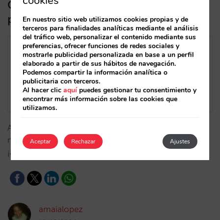
cookies
Qué hemos hecho este 2024 que
puede mejorar tu día a día
En nuestro sitio web utilizamos cookies propias y de
terceros para finalidades analíticas mediante el análisis
del tráfico web, personalizar el contenido mediante sus
preferencias, ofrecer funciones de redes sociales y
mostrarle publicidad personalizada en base a un perfil
elaborado a partir de sus hábitos de navegación.
Podemos compartir la información analítica o
publicitaria con terceros.
Al hacer clic
aquí
puedes gestionar tu consentimiento y
encontrar más información sobre las cookies que
utilizamos.
Acompáñanos en este recorrido por todas las
novedades y mejoras que han marcado este 2024 y
Aceptar
Rechazar
Ajustes
¡asegúrate de sacarles el máximo partido!…
amaialopez