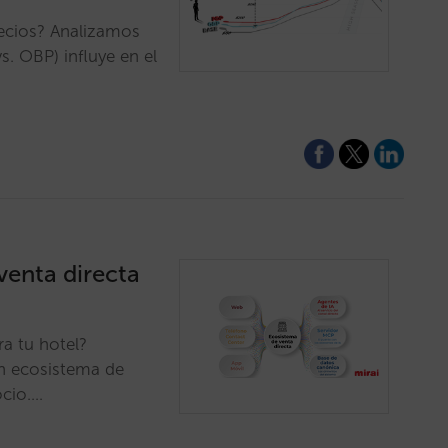
recios? Analizamos
. OBP) influye en el
venta directa
ra tu hotel?
un ecosistema de
ocio.…