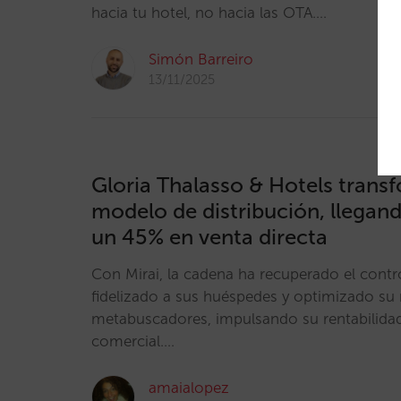
hacia tu hotel, no hacia las OTA.…
Simón Barreiro
13/11/2025
Gloria Thalasso & Hotels trans
modelo de distribución, llegan
un 45% en venta directa
Con Mirai, la cadena ha recuperado el contro
fidelizado a sus huéspedes y optimizado su
metabuscadores, impulsando su rentabilida
comercial.…
amaialopez