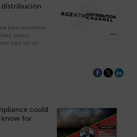
 distribución
sta para convertirse
cidad, pagos,
lver para ser un
mpliance could
t-know for