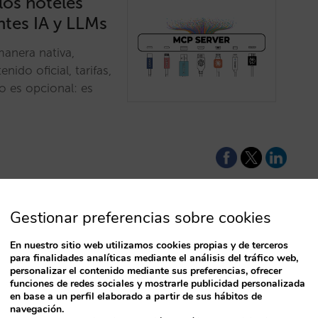
los hoteles
ntes IA y LLMs
manera nativa,
ido oficial, tarifas,
no es opcional: es
Gestionar preferencias sobre cookies
e harán decir
En nuestro sitio web utilizamos cookies propias y de terceros
para finalidades analíticas mediante el análisis del tráfico web,
personalizar el contenido mediante sus preferencias, ofrecer
funciones de redes sociales y mostrarle publicidad personalizada
T
y condiciones, y
en base a un perfil elaborado a partir de sus hábitos de
navegación.
a de valor fluya