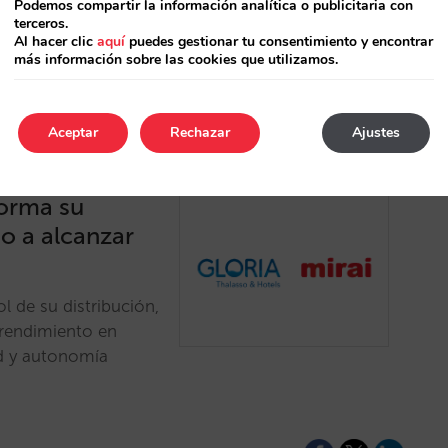
Podemos compartir la información analítica o publicitaria con
terceros.
Al hacer clic
aquí
puedes gestionar tu consentimiento y encontrar
más información sobre las cookies que utilizamos.
Aceptar
Rechazar
Ajustes
forma su
do a alcanzar
l de su distribución,
 rendimiento en
d y autonomía