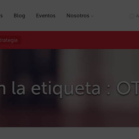
as
Blog
Eventos
Nosotros
A
trategia
n la etiqueta : O