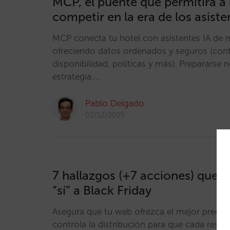
MCP, el puente que permitirá a 
competir en la era de los asiste
MCP conecta tu hotel con asistentes IA de 
ofreciendo datos ordenados y seguros (conten
disponibilidad, políticas y más). Prepararse 
estrategia.…
Pablo Delgado
02/12/2025
7 hallazgos (+7 acciones) que t
“sí” a Black Friday
Asegura que tu web ofrezca el mejor precio 
controla la distribución para que cada reserv