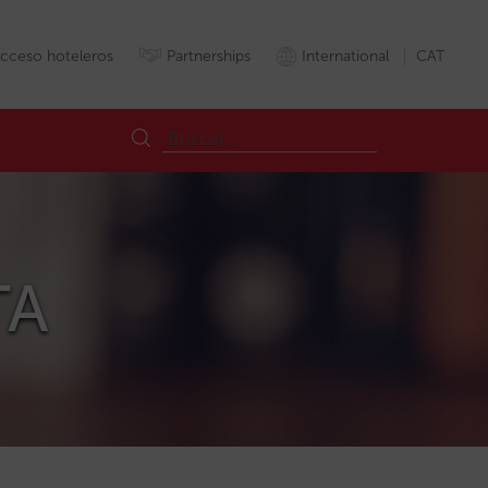
cceso hoteleros
Partnerships
International
CAT
TA