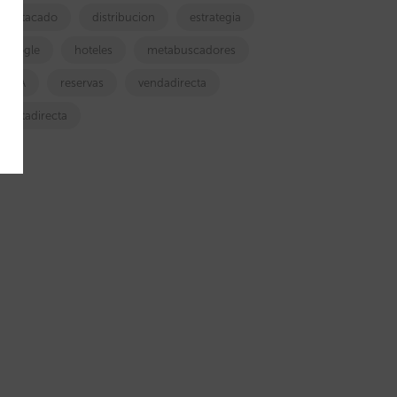
destacado
distribucion
estrategia
google
hoteles
metabuscadores
OTA
reservas
vendadirecta
ventadirecta