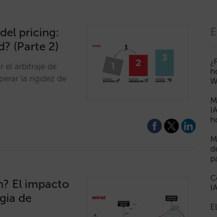
del pricing:
E
d? (Parte 2)
¿
 el arbitraje de
h
rar la rigidez de
W
M
I
h
M
d
p
C
n? El impacto
I
egia de
E