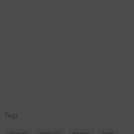
Tags
destacado
distribucion
estrategia
google