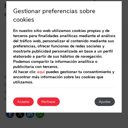
& Resorts da la vuelta a su situación
Gestionar preferencias sobre
competitiva
cookies
En nuestro sitio web utilizamos cookies propias y de
terceros para finalidades analíticas mediante el análisis
del tráfico web, personalizar el contenido mediante sus
preferencias, ofrecer funciones de redes sociales y
mostrarle publicidad personalizada en base a un perfil
elaborado a partir de sus hábitos de navegación.
Podemos compartir la información analítica o
publicitaria con terceros.
Al hacer clic
aquí
puedes gestionar tu consentimiento y
Pasa de un nivel de competitividad mejorable a muy
encontrar más información sobre las cookies que
utilizamos.
bueno, mejorando el rendimiento de sus campañas
en metabuscadores y logrando más reservas a un
coste más eficiente.…
Aceptar
Rechazar
Ajustes