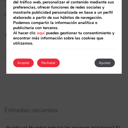
otros metabuscadores? ¿Ha habido un cambio de
del tráfico web, personalizar el contenido mediante sus
“directo” a “indirecto” en los hoteles? ¿Quien gana
preferencias, ofrecer funciones de redes sociales y
mostrarle publicidad personalizada en base a un perfil
con todo esto?…
elaborado a partir de sus hábitos de navegación.
Podemos compartir la información analítica o
publicitaria con terceros.
Al hacer clic
aquí
puedes gestionar tu consentimiento y
encontrar más información sobre las cookies que
utilizamos.
Pablo Delgado
11/06/2024
Aceptar
Rechazar
Ajustes
Entradas recientes
¿Puede un Mundial reducir las reservas hoteleras? El