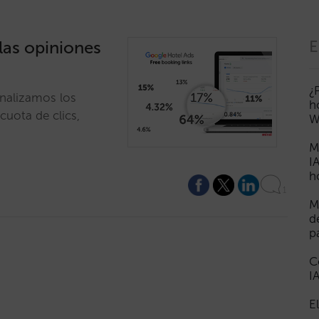
 las opiniones
E
¿
nalizamos los
h
cuota de clics,
W
M
I
h
1
M
d
p
C
I
E