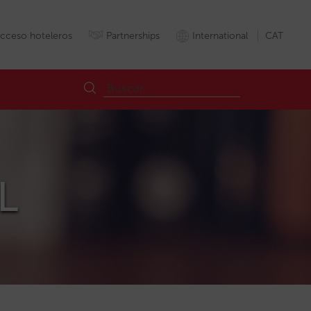
cceso hoteleros
Partnerships
International
CAT
BL