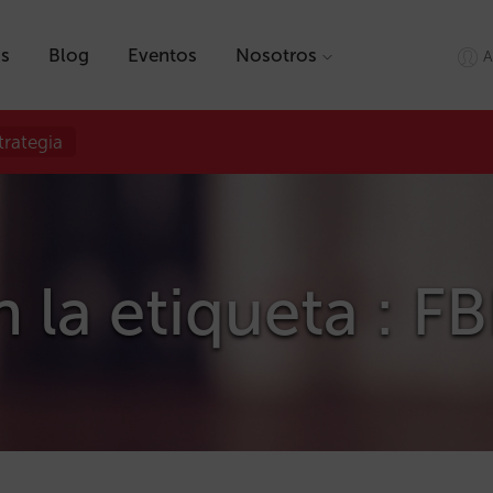
as
Blog
Eventos
Nosotros
A
trategia
 la etiqueta : F