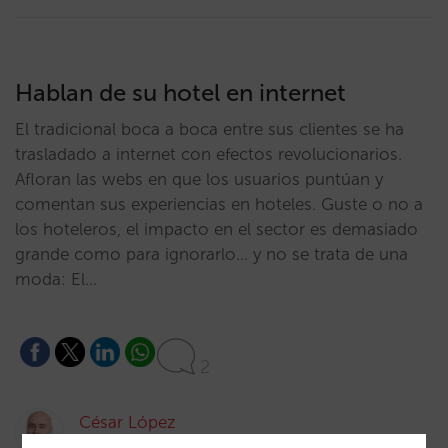
Hablan de su hotel en internet
El tradicional boca a boca entre sus clientes se ha
trasladado a internet con efectos revolucionarios.
Afloran las webs en que los usuarios puntúan y
comentan sus experiencias en hoteles. Guste o no a
los hoteleros, el impacto en el sector es demasiado
grande como para ignorarlo… y no se trata de una
moda: El…
2
César López
12/06/2005