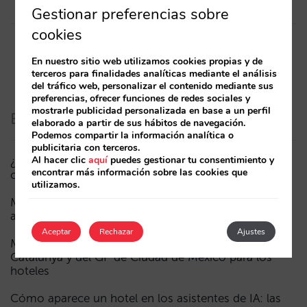
Gestionar preferencias sobre
cookies
En nuestro sitio web utilizamos cookies propias y de
terceros para finalidades analíticas mediante el análisis
del tráfico web, personalizar el contenido mediante sus
preferencias, ofrecer funciones de redes sociales y
mostrarle publicidad personalizada en base a un perfil
Entradas recientes
elaborado a partir de sus hábitos de navegación.
Podemos compartir la información analítica o
publicitaria con terceros.
Al hacer clic
aquí
puedes gestionar tu consentimiento y
¿Puede un Mundial reducir las reservas hoteleras? El
encontrar más información sobre las cookies que
caso de México durante la FIFA World Cup 2026
utilizamos.
Menos campañas, más inteligentes: manual IA para
actualizar el marketing digital de tu hotel (parte 1)
Aceptar
Rechazar
Ajustes
Madrid ante la Fórmula 1: aprendizajes del GP de
Catalunya y del GP de Ciudad de México para los
hoteles
Cómo aparece un hotel en los asistentes de IA: las