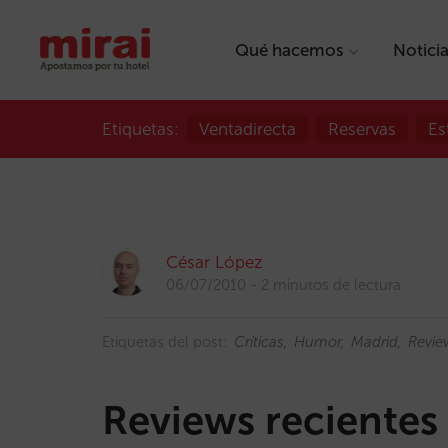
Qué hacemos
Notici
Etiquetas:
Ventadirecta
Reservas
Es
César López
06/07/2010
2 minutos de lectura
Etiquetas del post:
Críticas
Humor
Madrid
Revie
Reviews recientes 