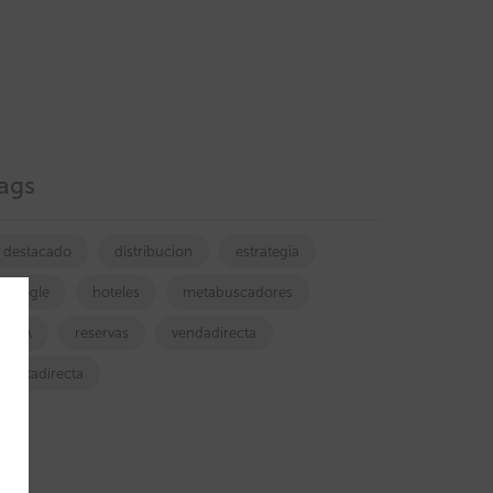
ags
destacado
distribucion
estrategia
google
hoteles
metabuscadores
OTA
reservas
vendadirecta
ventadirecta