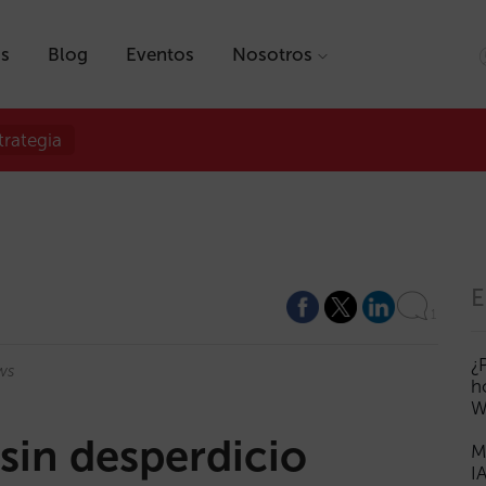
as
Blog
Eventos
Nosotros
trategia
E
1
¿
ws
h
W
sin desperdicio
M
I