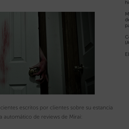
h
M
d
p
C
I
E
ientes escritos por clientes sobre su estancia
ma automático de reviews de Mirai: