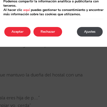
 duro.
Se oía todo. No había cepillo de dientes
Podemos compartir la información analítica o publicitaria con
terceros.
l papel higiénico: escaso.
Al hacer clic
aquí
puedes gestionar tu consentimiento y encontrar
más información sobre las cookies que utilizamos.
rís
Aceptar
Rechazar
Ajustes
e bathrooms are so small you feel like a
g the morning ablution performance.
e mantuvo la dueña del hostal con una
la eres hija de p….”
mpiar yo, cerda”