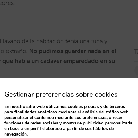
eores.
vabo de la habitación tenía una fuga y
ido extraño.
No pudimos guardar nada en el
T
ar que había un cadáver emparedado en su
illa:
Gestionar preferencias sobre cookies
En nuestro sitio web utilizamos cookies propias y de terceros
y cómoda. La temperatura bien. El armario y
para finalidades analíticas mediante el análisis del tráfico web,
personalizar el contenido mediante sus preferencias, ofrecer
os muy amables.
funciones de redes sociales y mostrarle publicidad personalizada
5 de la mañana los de la habitación de al lado
en base a un perfil elaborado a partir de sus hábitos de
navegación.