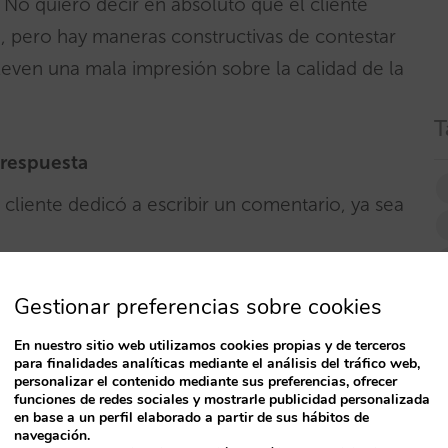
No quiero decir en absoluto que el cliente
 pero hay maneras constructivas de contestar
lleven una mala impresión sobre la calidad de la
T
 respuesta
 cliente dedicó a escribir un comentario, ya sea
 ó 2 puntos
que gustaron al cliente y
Gestionar preferencias sobre cookies
en el hotel, entonces insistae diciendo que su
En nuestro sitio web utilizamos cookies propias y de terceros
s un placer recibir a clientes como él; Si le
para finalidades analíticas mediante el análisis del tráfico web,
o de decoración de su hotel. De esa manera,
personalizar el contenido mediante sus preferencias, ofrecer
funciones de redes sociales y mostrarle publicidad personalizada
 dará más informaciones a sus futuros clientes.
en base a un perfil elaborado a partir de sus hábitos de
navegación.
da y tendrá mucho más valor.