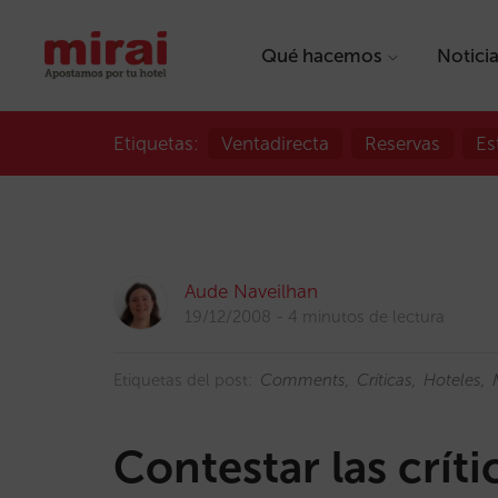
Qué hacemos
Notici
Etiquetas:
Ventadirecta
Reservas
Es
Aude Naveilhan
19/12/2008
4 minutos de lectura
Etiquetas del post:
Comments
Críticas
Hoteles
Contestar las críti