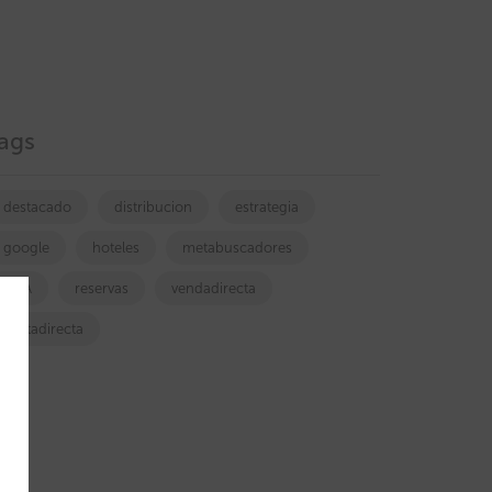
ags
destacado
distribucion
estrategia
google
hoteles
metabuscadores
OTA
reservas
vendadirecta
ventadirecta