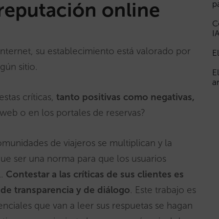
 reputación online
p
C
I
 internet, su establecimiento está valorado por
E
gún sitio.
E
a
stas críticas,
tanto positivas como negativas,
 web o en los portales de reservas?
comunidades de viajeros
se multiplican y la
 que ser una norma para que los usuarios
l.
Contestar a las críticas de sus clientes es
de transparencia y de diálogo
. Este trabajo es
enciales que van a leer sus respuetas se hagan