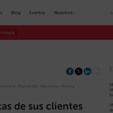
as
Blog
Eventos
Nosotros
A
trategia
E
4
M
Marketing
Reputación
Reputation
Reviews
I
h
cas de sus clientes
M
d