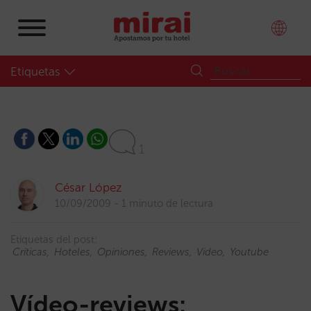
Etiquetas
1
César López
10/09/2009
1 minuto de lectura
Etiquetas del post:
Críticas
Hoteles
Opiniones
Reviews
Video
Youtube
Vídeo-reviews: