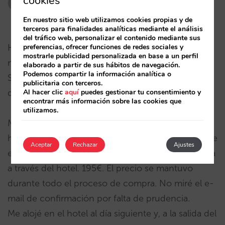
cookies
24/09/2009
En nuestro sitio web utilizamos cookies propias y de
terceros para finalidades analíticas mediante el análisis
del tráfico web, personalizar el contenido mediante sus
Hola, primeramente, perdón por lo irrelevante de
preferencias, ofrecer funciones de redes sociales y
mostrarle publicidad personalizada en base a un perfil
mi comentario en cuanto al artículo a tratar.
elaborado a partir de sus hábitos de navegación.
Podemos compartir la información analítica o
Simplemente he pensado que quizás los lectores
publicitaria con terceros.
de esta página me podrían ayudar.
Al hacer clic
aquí
puedes gestionar tu consentimiento y
encontrar más información sobre las cookies que
utilizamos.
Mi caso es extraño y muy particular. Reservé una
habitación de hotel mediante booking.com, ya que
Aceptar
Rechazar
Ajustes
el precio era algo más económico que si reservaba
a través del hotel. 195€. El precio se mantuvo
durante todo el proceso de compra. No miré el e-
mail de confirmación por falta de prudencia.
Me alojé en el hotel al día siguiente y, a la salida del