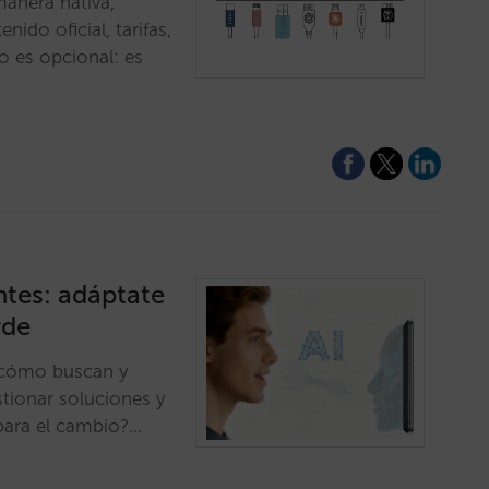
manera nativa,
ido oficial, tarifas,
no es opcional: es
ntes: adáptate
rde
 cómo buscan y
tionar soluciones y
 para el cambio?…