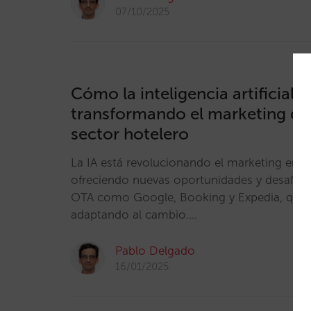
07/10/2025
Cómo la inteligencia artificial e
transformando el marketing digi
sector hotelero
La IA está revolucionando el marketing en lo
ofreciendo nuevas oportunidades y desafian
OTA como Google, Booking y Expedia, que y
adaptando al cambio.…
Pablo Delgado
16/01/2025