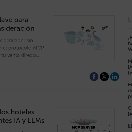
clave para
E
nsideración
¿
nsideración: sin
h
mo el protocolo MCP
W
tu venta directa.…
M
I
h
M
d
p
C
los hoteles
I
ntes IA y LLMs
E