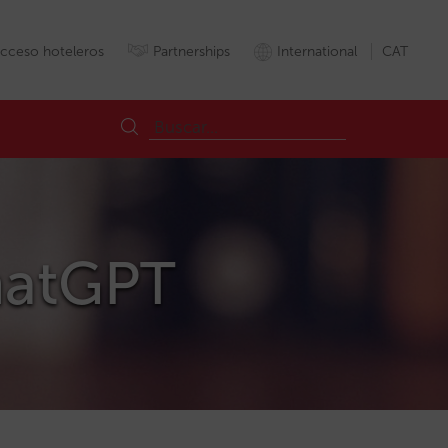
cceso hoteleros
Partnerships
International
CAT
ChatGPT