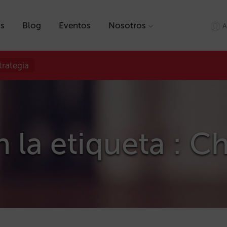
as
Blog
Eventos
Nosotros
A
trategia
n la etiqueta : 