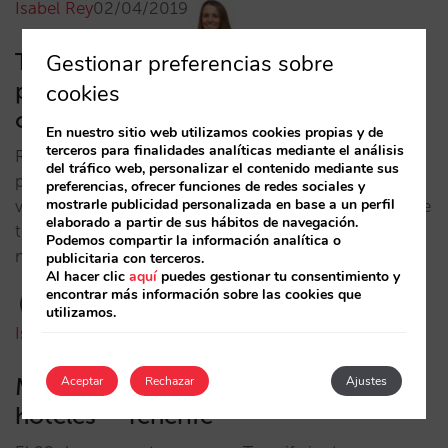
Isabel Rey
02/04/2019
Taller en Tenerife: Disparidades de
Gestionar preferencias sobre
precio. Claves y trucos para acabar
cookies
con ellas
En nuestro sitio web utilizamos cookies propias y de
terceros para finalidades analíticas mediante el análisis
​Recuperar el control de tu precio es fundamental
del tráfico web, personalizar el contenido mediante sus
para empezar a trazar una correcta estrategia de
preferencias, ofrecer funciones de redes sociales y
mostrarle publicidad personalizada en base a un perfil
venta directa. En este taller para hoteleros de Tenerife
elaborado a partir de sus hábitos de navegación.
trataremos todo lo que hay que saber para ponerte
Podemos compartir la información analítica o
manos a la obra.​…
publicitaria con terceros.
Al hacer clic
aquí
puedes gestionar tu consentimiento y
encontrar más información sobre las cookies que
utilizamos.
Isabel Rey
28/11/2018
Mesa redonda metabuscadores y
Aceptar
Rechazar
Ajustes
hoteles – Tenerife