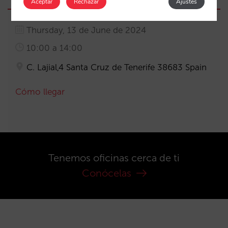
Aceptar
Rechazar
Ajustes
Thursday, 13 de June de 2024
10:00 a 14:00
C. Lajial,4 Santa Cruz de Tenerife 38683 Spain
Cómo llegar
Tenemos oficinas cerca de ti
Conócelas