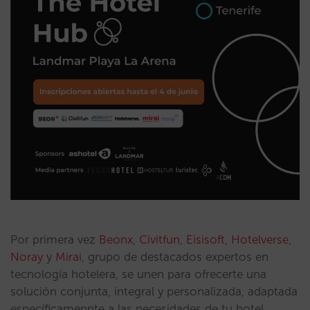
Por primera vez
Beonx
,
Civitfun
,
Eisisoft
,
Hotelverse
,
Noray
y
Mirai
, grupo de destacados expertos en
tecnología hotelera, se unen para ofrecerte una
solución conjunta, integral y personalizada, adaptada
específicamennte a las necesidades de tu hotel.