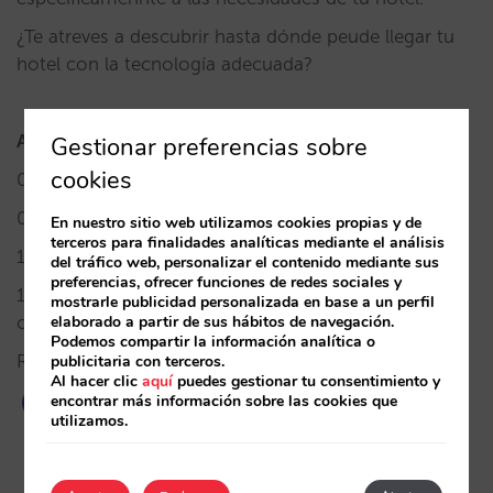
¿Te atreves a descubrir hasta dónde peude llegar tu
hotel con la tecnología adecuada?
Agenda
Gestionar preferencias sobre
cookies
09:00h – 09:45h Recepción de invitados
09:45h – 10:15h Bienvenida
En nuestro sitio web utilizamos cookies propias y de
terceros para finalidades analíticas mediante el análisis
10:15h – 11:00h Presentaciones y casos de éxito
del tráfico web, personalizar el contenido mediante sus
preferencias, ofrecer funciones de redes sociales y
11:00h – 13:00h Reuniones personalizadas, one to
mostrarle publicidad personalizada en base a un perfil
elaborado a partir de sus hábitos de navegación.
one
Podemos compartir la información analítica o
Reserva tu plaza
aquí
.
publicitaria con terceros.
Al hacer clic
aquí
puedes gestionar tu consentimiento y
encontrar más información sobre las cookies que
utilizamos.