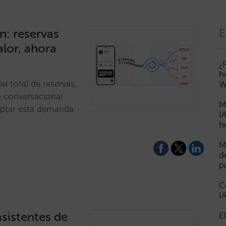
n: reservas
E
lor, ahora
¿
h
l total de reservas,
W
e conversacional
M
captar esta demanda
I
h
M
d
p
C
I
sistentes de
E