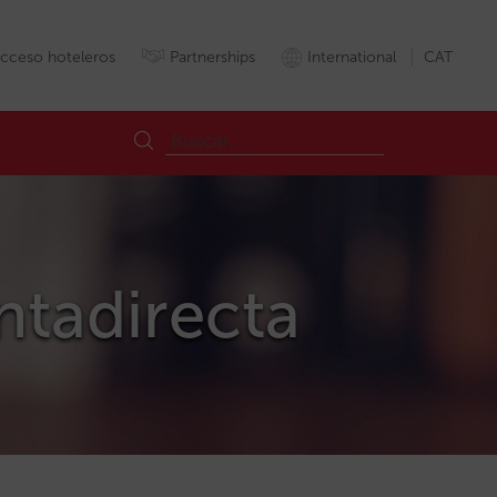
cceso hoteleros
Partnerships
International
CAT
entadirecta