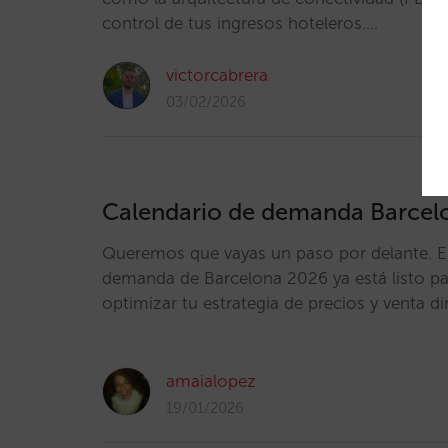
control de tus ingresos hoteleros.…
victorcabrera
03/02/2026
Calendario de demanda Barcel
Queremos que vayas un paso por delante. El
demanda de Barcelona 2026 ya está listo pa
optimizar tu estrategia de precios y venta di
amaialopez
19/01/2026