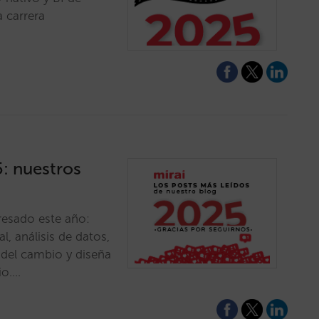
a carrera
5: nuestros
resado este año:
l, análisis de datos,
s del cambio y diseña
io.…