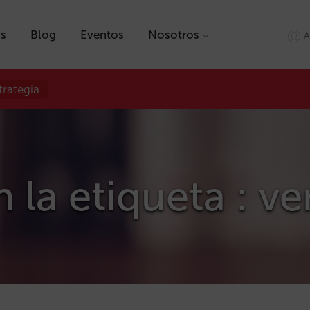
as
Blog
Eventos
Nosotros
A
trategia
n la etiqueta : v