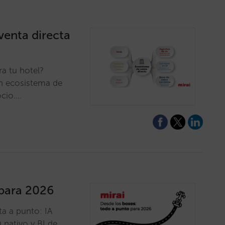
venta directa
ra tu hotel?
un ecosistema de
ocio.…
 para 2026
a a punto: IA
 nativo y BI de