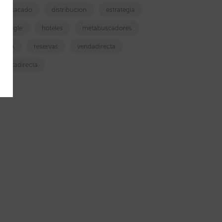
destacado
distribucion
estrategia
google
hoteles
metabuscadores
OTA
reservas
vendadirecta
ventadirecta