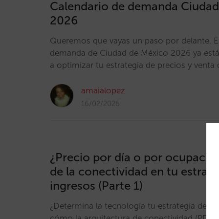
Calendario de demanda Ciudad
2026
Queremos que vayas un paso por delante. El
demanda de Ciudad de México 2026 ya está 
a optimizar tu estrategia de precios y venta 
amaialopez
16/02/2026
¿Precio por día o por ocupació
de la conectividad en tu estrat
ingresos (Parte 1)
¿Determina la tecnología tu estrategia de p
cómo la arquitectura de conectividad (PDP vs