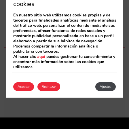
cookies
En nuestro sitio web utilizamos cookies propias y de
terceros para finalidades analíticas mediante el análisis
del tráfico web, personalizar el contenido mediante sus
preferencias, ofrecer funciones de redes sociales y
mostrarle publicidad personalizada en base a un perfil
elaborado a partir de sus hábitos de navegación.
Podemos compartir la información analítica o
publicitaria con terceros.
Al hacer clic
aquí
puedes gestionar tu consentimiento y
Thursday, 29 de September de 2022
encontrar más información sobre las cookies que
utilizamos.
19:00 a 21:00
París S/N Costa Adeje 38660 Spain
Aceptar
Rechazar
Ajustes
Cómo llegar