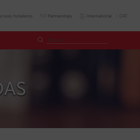
cceso hoteleros
Partnerships
International
CAT
ROAS