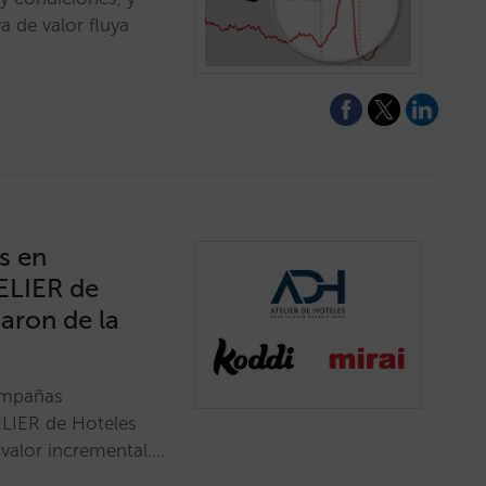
a de valor fluya
s en
ELIER de
aron de la
campañas
ELIER de Hoteles
 valor incremental.…