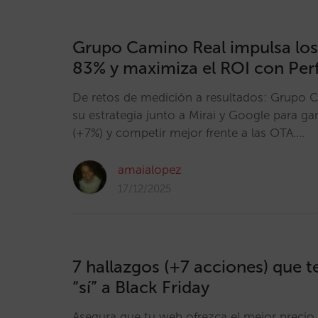
Grupo Camino Real impulsa los
83% y maximiza el ROI con Pe
De retos de medición a resultados: Grupo 
su estrategia junto a Mirai y Google para ga
(+7%) y competir mejor frente a las OTA.…
amaialopez
17/12/2025
7 hallazgos (+7 acciones) que t
“sí” a Black Friday
Asegura que tu web ofrezca el mejor precio 