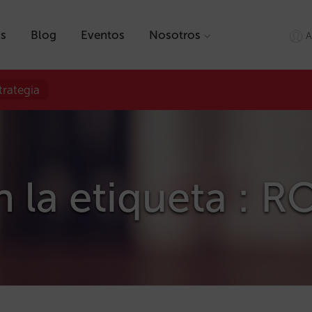
as
Blog
Eventos
Nosotros
A
trategia
n la etiqueta : 