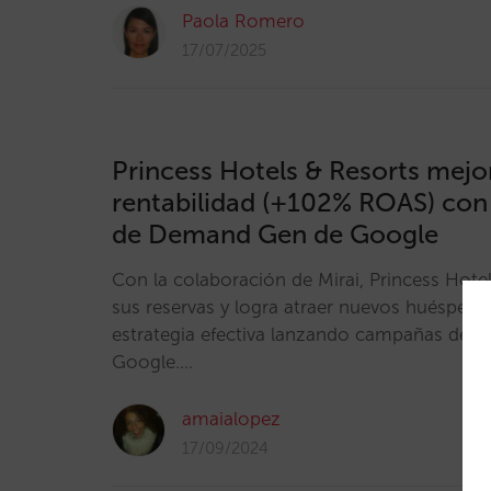
Paola Romero
17/07/2025
Princess Hotels & Resorts mejo
rentabilidad (+102% ROAS) con
de Demand Gen de Google
Con la colaboración de Mirai, Princess Hote
sus reservas y logra atraer nuevos huéspede
estrategia efectiva lanzando campañas de
Google.…
amaialopez
17/09/2024