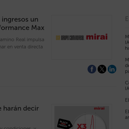
 ingresos un
E
rformance Max
M
Camino Real impulsa
I
nar en venta directa
h
M
d
p
C
I
E
e harán decir
E
a
y condiciones, y