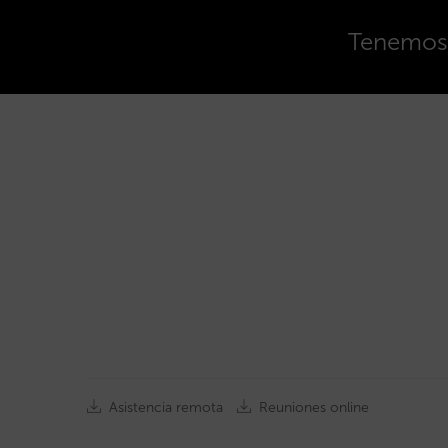
Tenemos o
Asistencia remota
Reuniones online