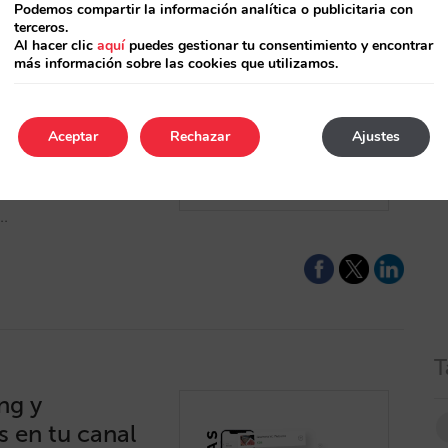
Podemos compartir la información analítica o publicitaria con
terceros.
Al hacer clic
aquí
puedes gestionar tu consentimiento y encontrar
más información sobre las cookies que utilizamos.
Google Hotels
Aceptar
Rechazar
Ajustes
y sus términos?
tus campañas? ¿Eres
 mercado emisor o
?…
T
ng y
s en tu canal