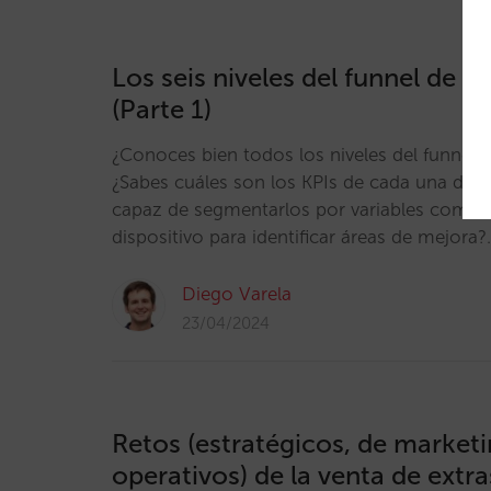
Los seis niveles del funnel de 
(Parte 1)
¿Conoces bien todos los niveles del funnel 
¿Sabes cuáles son los KPIs de cada una de 
capaz de segmentarlos por variables como
dispositivo para identificar áreas de mejora
Diego Varela
23/04/2024
Retos (estratégicos, de marketi
operativos) de la venta de extra