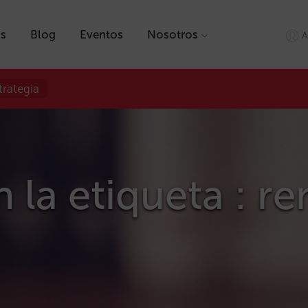
as
Blog
Eventos
Nosotros
A
trategia
 la etiqueta : re