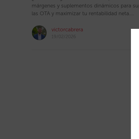
márgenes y suplementos dinámicos para supe
las OTA y maximizar tu rentabilidad neta.…
victorcabrera
19/02/2026