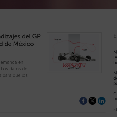
dizajes del GP
E
ad de México
M
I
a demanda en
h
 Los datos de
M
s para que los
d
p
C
I
E