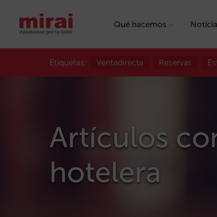
Qué hacemos
Notici
Etiquetas:
Ventadirecta
Reservas
Es
Artículos con
hotelera