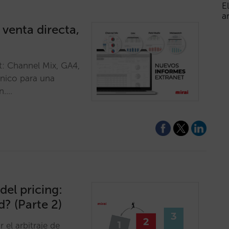
E
a
 venta directa,
t: Channel Mix, GA4,
nico para una
n.…
del pricing:
d? (Parte 2)
 el arbitraje de