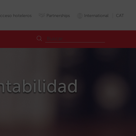
cceso hoteleros
Partnerships
International
CAT
ntabilidad