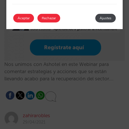
Aceptar
Rechazar
Ajustes
Nos unimos con Ashotel en este Webinar para
comentar estrategias y acciones que se están
llevando acabo para la recuperación del sector.…
zahirarobles
29/04/2021