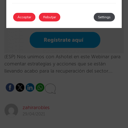
Acceptar
Rebutjar
Settings
(ESP) Nos unimos con Ashotel en este Webinar para
comentar estrategias y acciones que se están
llevando acabo para la recuperación del sector.…
zahirarobles
29/04/2021