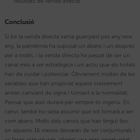
resultats de venda directa.
Conclusió
Si bé la venda directa venia guanyant pes any rere
any, la pandèmia ha suposat un abans i un després
per a molts, i la venda directa ha passat de ser un
canal més a ser estratègica i un actiu que els hotels
han de cuidar i potenciar. Òbviament moltes de les
variables que han propiciat aquest creixement
aniran canviant de signe i tornant a la normalitat.
Pensar que això durarà per sempre és ingenu. En
canvi, també ho seria assumir que tot tornarà a ser
com abans. Molts dels canvis que han tingut lloc
en aquests 16 mesos deixaran de ser conjunturals i
es faran estructurals, oferint una gran oportunitat