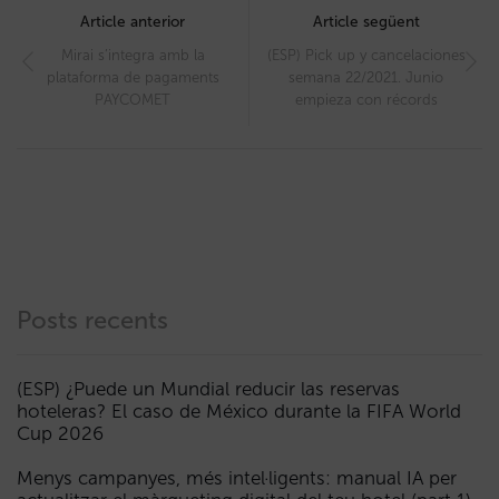
navigation
Article anterior
Article següent
Mirai s’integra amb la
(ESP) Pick up y cancelaciones
plataforma de pagaments
semana 22/2021. Junio
PAYCOMET
empieza con récords
Posts recents
(ESP) ¿Puede un Mundial reducir las reservas
hoteleras? El caso de México durante la FIFA World
Cup 2026
Menys campanyes, més intel·ligents: manual IA per