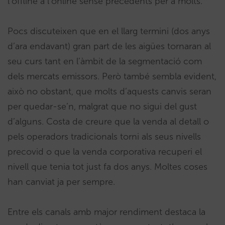
l’offline a l’online sense precedents per a molts.
Pocs discuteixen que en el llarg termini (dos anys
d’ara endavant) gran part de les aigües tornaran al
seu curs tant en l’àmbit de la segmentació com
dels mercats emissors. Però també sembla evident,
això no obstant, que molts d’aquests canvis seran
per quedar-se’n, malgrat que no sigui del gust
d’alguns. Costa de creure que la venda al detall o
pels operadors tradicionals torni als seus nivells
precovid o que la venda corporativa recuperi el
nivell que tenia tot just fa dos anys. Moltes coses
han canviat ja per sempre.
Entre els canals amb major rendiment destaca la