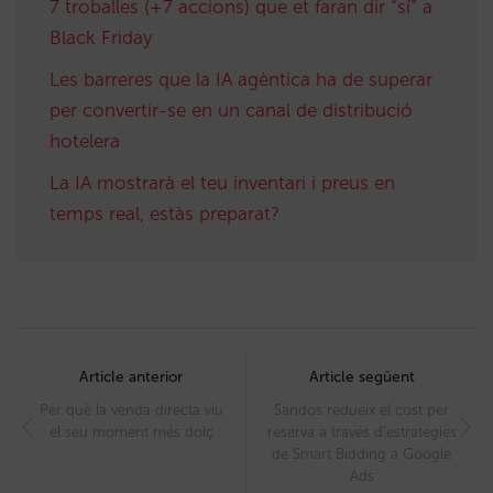
7 troballes (+7 accions) que et faran dir “sí” a
Black Friday
Les barreres que la IA agèntica ha de superar
per convertir-se en un canal de distribució
hotelera
La IA mostrarà el teu inventari i preus en
temps real, estàs preparat?
Post
navigation
Article anterior
Article següent
Per què la venda directa viu
Sandos redueix el cost per
el seu moment més dolç
reserva a través d’estratègies
de Smart Bidding a Google
Ads