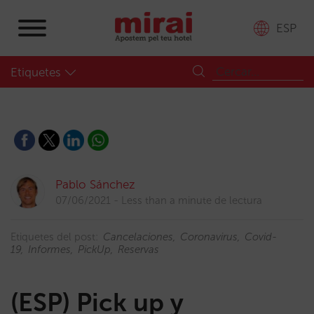
ESP
Etiquetes
Pablo Sánchez
07/06/2021
Less than a minute de lectura
Etiquetes del post:
Cancelaciones
Coronavirus
Covid-
19
Informes
PickUp
Reservas
(ESP) Pick up y