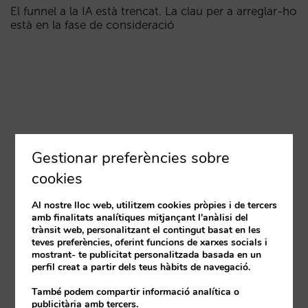
El funnel a la IA està trencat. La clau per a arreglar-ho
està en la fase de consideració
Gestionar preferències sobre
cookies
Al nostre lloc web, utilitzem cookies pròpies i de tercers
amb finalitats analítiques mitjançant l'anàlisi del
trànsit web, personalitzant el contingut basat en les
teves preferències, oferint funcions de xarxes socials i
mostrant- te publicitat personalitzada basada en un
perfil creat a partir dels teus hàbits de navegació.
També podem compartir informació analítica o
publicitària amb tercers.