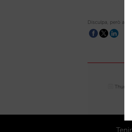
Disculpa, però aqu
Thursda
Teni