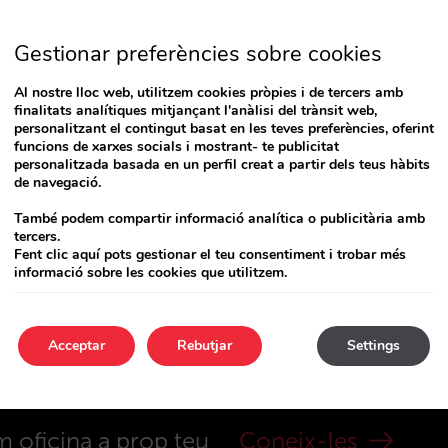
Gestionar preferències sobre cookies
esta entrada està disponible a
Espanyol Europeu
.
Al nostre lloc web, utilitzem cookies pròpies i de tercers amb
finalitats analítiques mitjançant l'anàlisi del trànsit web,
personalitzant el contingut basat en les teves preferències, oferint
funcions de xarxes socials i mostrant- te publicitat
personalitzada basada en un perfil creat a partir dels teus hàbits
de navegació.
També podem compartir informació analítica o publicitària amb
tercers.
Fent clic aquí pots gestionar el teu consentiment i trobar més
informació sobre les cookies que utilitzem.
y, 29 de April de 2021
09:00 a 10:00
Acceptar
Rebutjar
Settings
m oficina a prop teu
Coneix-les