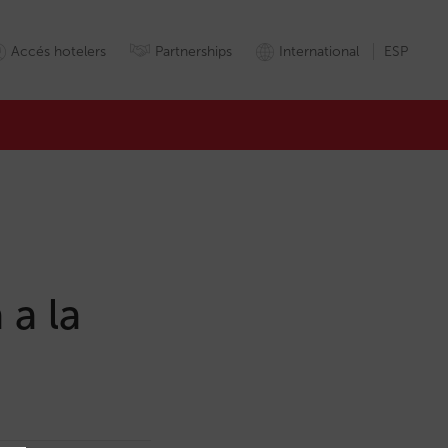
Accés hotelers
Partnerships
International
ESP
 a la