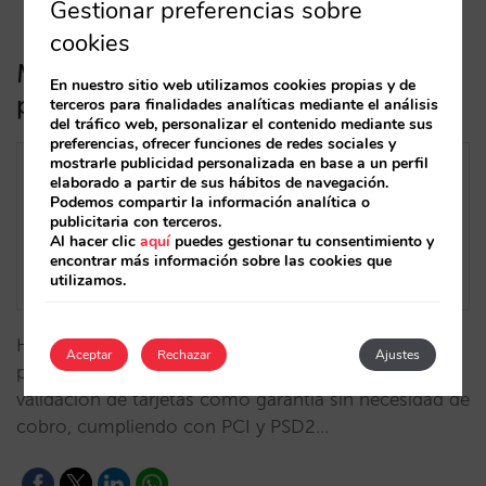
Gestionar preferencias sobre
cookies
Mirai se integra con Sipay como
En nuestro sitio web utilizamos cookies propias y de
plataforma de pago para hoteles
terceros para finalidades analíticas mediante el análisis
del tráfico web, personalizar el contenido mediante sus
preferencias, ofrecer funciones de redes sociales y
mostrarle publicidad personalizada en base a un perfil
elaborado a partir de sus hábitos de navegación.
Podemos compartir la información analítica o
publicitaria con terceros.
Al hacer clic
aquí
puedes gestionar tu consentimiento y
encontrar más información sobre las cookies que
utilizamos.
Hemos completado la integración con Sipay,
Aceptar
Rechazar
Ajustes
plataforma que resuelve las necesidades de cobro y
validación de tarjetas como garantía sin necesidad de
cobro, cumpliendo con PCI y PSD2…