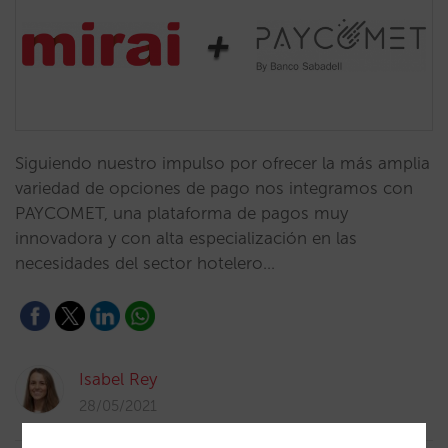
Siguiendo nuestro impulso por ofrecer la más amplia
variedad de opciones de pago nos integramos con
PAYCOMET, una plataforma de pagos muy
innovadora y con alta especialización en las
necesidades del sector hotelero…
Isabel Rey
28/05/2021