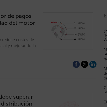
dor de pagos
E
dad del motor
¿
h
y reduce costes de
W
ocal y mejorando la
M
I
h
M
d
p
C
I
 debe superar
E
 distribución