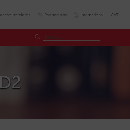
cceso hoteleros
Partnerships
International
CAT
SD2