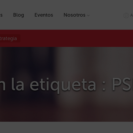
as
Blog
Eventos
Nosotros
A
trategia
n la etiqueta : P