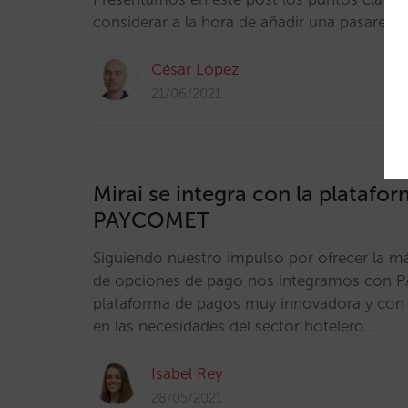
considerar a la hora de añadir una pasarela
César López
21/06/2021
Mirai se integra con la platafo
PAYCOMET
Siguiendo nuestro impulso por ofrecer la m
de opciones de pago nos integramos con 
plataforma de pagos muy innovadora y con a
en las necesidades del sector hotelero…
Isabel Rey
28/05/2021