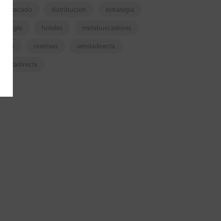
destacado
distribucion
estrategia
google
hoteles
metabuscadores
OTA
reservas
vendadirecta
ventadirecta