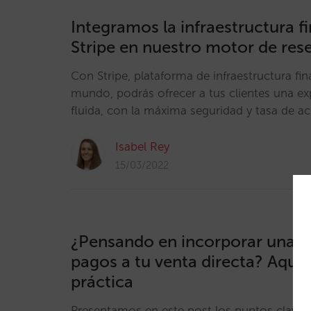
Integramos la infraestructura f
Stripe en nuestro motor de res
Con Stripe, plataforma de infraestructura fina
mundo, podrás ofrecer a tus clientes una ex
fluida, con la máxima seguridad y tasa de a
Isabel Rey
15/03/2022
¿Pensando en incorporar una p
pagos a tu venta directa? Aquí 
práctica
Presentamos en este post los puntos clave 