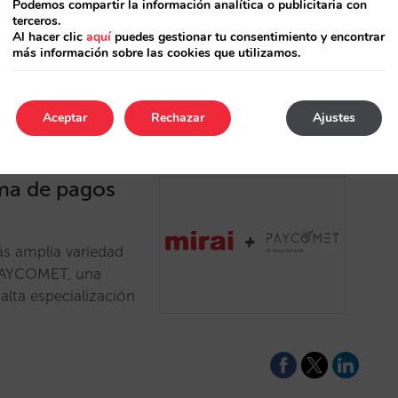
Podemos compartir la información analítica o publicitaria con
terceros.
 de pago a tu web.…
Al hacer clic
aquí
puedes gestionar tu consentimiento y encontrar
más información sobre las cookies que utilizamos.
Aceptar
Rechazar
Ajustes
rma de pagos
ás amplia variedad
PAYCOMET, una
lta especialización