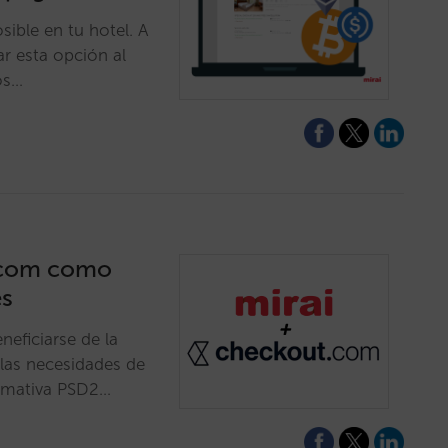
ible en tu hotel. A
tar esta opción al
os…
t.com como
es
neficiarse de la
las necesidades de
ormativa PSD2…