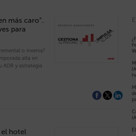
en más caro”.
E
ves para
¿
h
cremental o inversa?
W
emporada alta en
M
u ADR y estrategia
I
h
M
d
p
C
I
E
el hotel