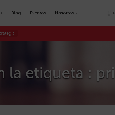
as
Blog
Eventos
Nosotros
A
trategia
 la etiqueta : pr