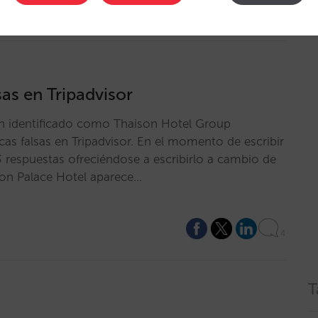
sas en Tripadvisor
en identificado como Thaison Hotel Group
icas falsas en Tripadvisor. En el momento de escribir
13 respuestas ofreciéndose a escribirlo a cambio de
son Palace Hotel aparece…
4
T