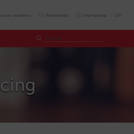
cceso hoteleros
Partnerships
International
CAT
icing