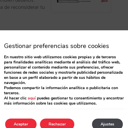
ambién desafíos.
a de reconsiderar tu
Gestionar preferencias sobre cookies
En nuestro sitio web utilizamos cookies propias y de terceros
para finalidades analíticas mediante el análisis del tráfico web,
personalizar el contenido mediante sus preferencias, ofrecer
de Google para
funciones de redes sociales y mostrarle publicidad personalizada
o conocías
en base a un perfil elaborado a partir de sus hábitos de
navegación.
Podemos compartir la información analítica o publicitaria con
mente en tu perfil de
terceros.
ra analizar tu
Al hacer clic
aquí
puedes gestionar tu consentimiento y encontrar
más información sobre las cookies que utilizamos.
tidores y actuar en
Aceptar
Rechazar
Ajustes