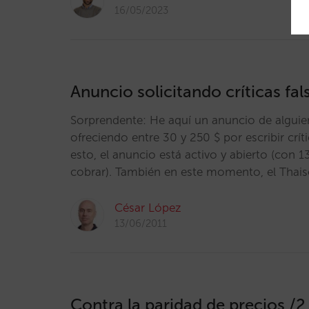
16/05/2023
Anuncio solicitando críticas fal
Sorprendente: He aquí un anuncio de algui
ofreciendo entre 30 y 250 $ por escribir crít
esto, el anuncio está activo y abierto (con 
cobrar). También en este momento, el Thai
César López
13/06/2011
Contra la paridad de precios /2