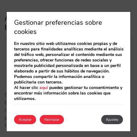
Así es la nueva página renovada de
Gestionar preferencias sobre
búsquedas por destino para cadenas
cookies
En nuestro sitio web utilizamos cookies propias y de
terceros para finalidades analíticas mediante el análisis
del tráfico web, personalizar el contenido mediante sus
preferencias, ofrecer funciones de redes sociales y
mostrarle publicidad personalizada en base a un perfil
elaborado a partir de sus hábitos de navegación.
Podemos compartir la información analítica o
publicitaria con terceros.
Al hacer clic
aquí
puedes gestionar tu consentimiento y
encontrar más información sobre las cookies que
Cambiamos de arriba a abajo los resultados al
utilizamos.
buscar establecimientos en tus destinos. Una página
más moderna, con vista mapa, mejor detalle de
precio, destacando descuentos de tu club de
Aceptar
Rechazar
Ajustes
fidelización……