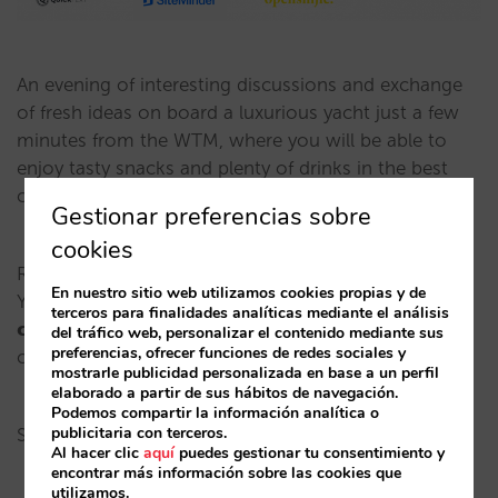
An evening of interesting discussions and exchange
of fresh ideas on board a luxurious yacht just a few
minutes from the WTM, where you will be able to
enjoy tasty snacks and plenty of drinks in the best
company.
Gestionar preferencias sobre
cookies
Register
here
and join us on the beautiful Sunborn
En nuestro sitio web utilizamos cookies propias y de
Yacht. This networking event is completely 𝗳𝗿𝗲𝗲 𝗼𝗳
terceros para finalidades analíticas mediante el análisis
𝗰𝗵𝗮𝗿𝗴𝗲 𝗳𝗼𝗿 𝗮𝗹𝗹 𝗵𝗼𝘁𝗲𝗹𝗶𝗲𝗿𝘀 with our
del tráfico web, personalizar el contenido mediante sus
preferencias, ofrecer funciones de redes sociales y
code: MRIcampLON
mostrarle publicidad personalizada en base a un perfil
elaborado a partir de sus hábitos de navegación.
Podemos compartir la información analítica o
publicitaria con terceros.
See you there!
Al hacer clic
aquí
puedes gestionar tu consentimiento y
encontrar más información sobre las cookies que
utilizamos.