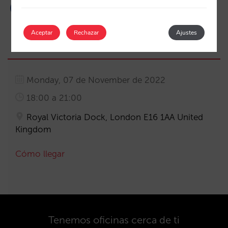
Aceptar
Rechazar
Ajustes
Monday, 07 de November de 2022
18:00 a 21:00
Royal Victoria Dock, London E16 1AA United
Kingdom
Cómo llegar
Tenemos oficinas cerca de ti