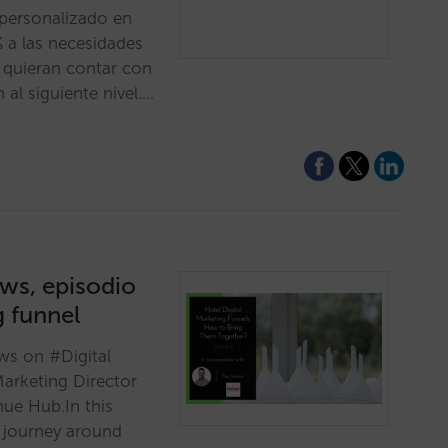
personalizado en
% a las necesidades
 quieran contar con
 al siguiente nivel.…
ews, episodio
g funnel
ews on #Digital
Marketing Director
nue Hub.In this
e journey around