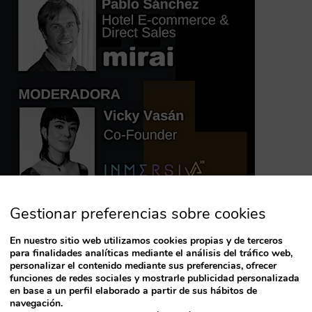
participa en una interesante mesa de Fitur
web 3.0” el miércoles 18 de enero a las 12h en el
Gestionar preferencias sobre cookies
En nuestro sitio web utilizamos cookies propias y de terceros
para finalidades analíticas mediante el análisis del tráfico web,
personalizar el contenido mediante sus preferencias, ofrecer
funciones de redes sociales y mostrarle publicidad personalizada
en base a un perfil elaborado a partir de sus hábitos de
navegación.