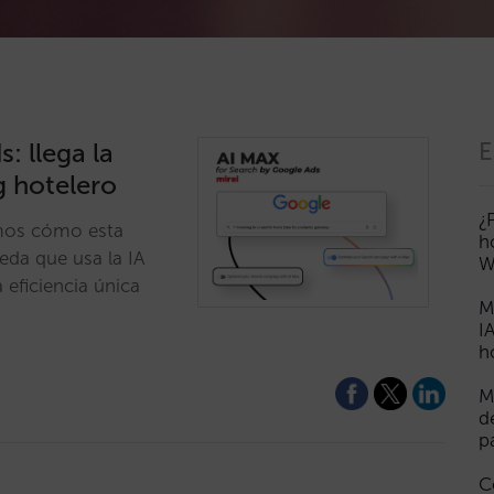
: llega la
E
g hotelero
¿
mos cómo esta
h
da que usa la IA
W
 eficiencia única
M
I
h
M
d
p
C