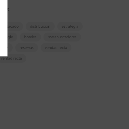
ags
destacado
distribucion
estrategia
google
hoteles
metabuscadores
OTA
reservas
vendadirecta
ventadirecta