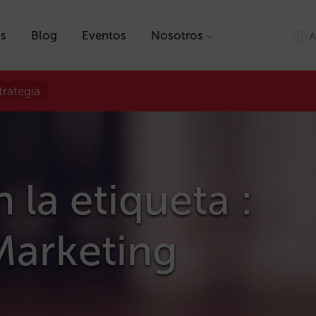
as
Blog
Eventos
Nosotros
A
trategia
 la etiqueta :
Marketing