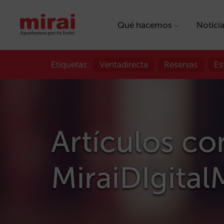
Qué hacemos
Notici
Etiquetas:
Ventadirecta
Reservas
Es
Artículos con
MiraiDIgital