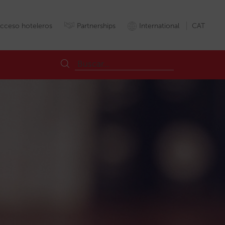
cceso hoteleros
Partnerships
International
CAT