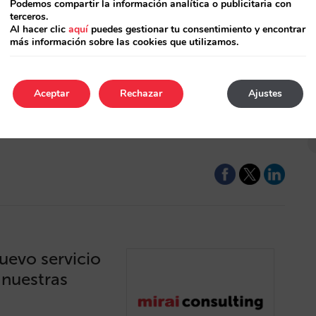
Podemos compartir la información analítica o publicitaria con
terceros.
novedades en
T
Al hacer clic
aquí
puedes gestionar tu consentimiento y encontrar
más información sobre las cookies que utilizamos.
a seguir mejorando
os desarrollos y
Aceptar
Rechazar
Ajustes
asarlos y asegurarte
.…
nuevo servicio
 nuestras