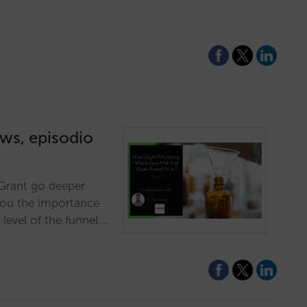
ews, episodio
r Grant go deeper
you the importance
 level of the funnel.…