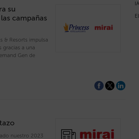
I
ra su
E
 las campañas
ls & Resorts impulsa
s gracias a una
 Demand Gen de
stazo
cado nuestro 2023