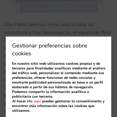
Con Pablo Sánchez como responsable de
consultoría y líder del proyecto, el equipo de Mirai
Consulting está formado por expertos con amplia
Gestionar preferencias sobre
experiencia en la gestión de la estrategia en
cookies
diferentes áreas de responsabilidad de hoteles y
cadenas hoteleras, como Pablo Delgado, CEO
En nuestro sitio web utilizamos cookies propias y de
terceros para finalidades analíticas mediante el análisis
América de Mirai, Javier Delgado, CEO EMEA, Pau
del tráfico web, personalizar el contenido mediante sus
preferencias, ofrecer funciones de redes sociales y
Siquier, Digital Marketing Director y Marta Romero,
mostrarle publicidad personalizada en base a un perfil
Senior Account Manager, entre otros. Toda esa
elaborado a partir de sus hábitos de navegación.
Podemos compartir la información analítica o
experiencia y talento es reunido ahora para ayudar
publicitaria con terceros.
Al hacer clic
aquí
puedes gestionar tu consentimiento y
y acompañar a más hoteles que deciden dar el
encontrar más información sobre las cookies que
paso hacia una mejora y control de sus ingresos,
utilizamos.