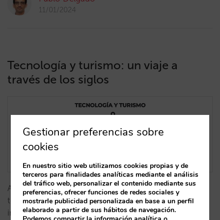
11/01/2024
Tecnología y turismo: un viaje a
través de los siglos
Gestionar preferencias sobre
cookies
En nuestro sitio web utilizamos cookies propias y de
terceros para finalidades analíticas mediante el análisis
del tráfico web, personalizar el contenido mediante sus
Analizamos, desde un prisma histórico, cómo la
preferencias, ofrecer funciones de redes sociales y
tecnología ha influido en la transformación de la
mostrarle publicidad personalizada en base a un perfil
elaborado a partir de sus hábitos de navegación.
industria hotelera a lo largo del tiempo,
Podemos compartir la información analítica o