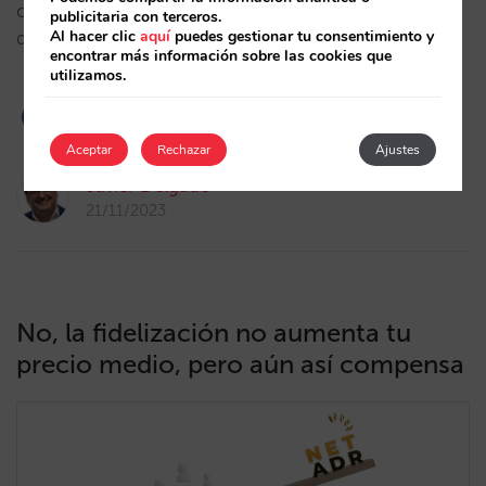
convirtiéndose en clave para la optimización de la
publicitaria con terceros.
Al hacer clic
aquí
puedes gestionar tu consentimiento y
distribución y la venta directa de los hoteles.…
encontrar más información sobre las cookies que
utilizamos.
Aceptar
Rechazar
Ajustes
Javier Delgado
21/11/2023
No, la fidelización no aumenta tu
precio medio, pero aún así compensa