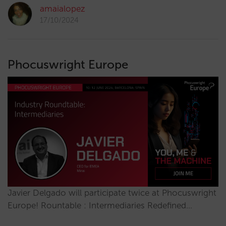
amaialopez
17/10/2024
Phocuswright Europe
Javier Delgado will participate twice at Phocuswright
Europe! Rountable : Intermediaries Redefined…